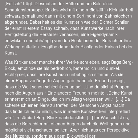
„Fetisch“ trägt. Diesmal an der Hüfte und am Bein einer
Schaufensterpuppe. Beides wird mit einem Bleistift in Kleinstarbeit
schwarz gemalt und dann mit einem Sortiment von Zahnstochern
abgerundet. Dabei hält es die Künstlerin wie der Dichter Schiller,
der einst in einem Essay schrieb, dass Kunstwerke nach ihrer
Fertigstellung die Hersteller verlassen, eine Eigendynamik
entwickeln und abhängig von den Reaktionen der Betrachter ihre
Wirkung entfalten. Es gäbe daher kein Richtig oder Falsch bei der
Kunst.
Was Kritiker über manche ihrer Werke schrieben, sagt Birgit Berg-
Block, empfinde sie als bedrohlich, befremdlich und dunkel.
Richtig sei, dass ihre Kunst auch unbehaglich stimme. Als sie
einer Puppe verlängerte Augen gab, habe ein Freund gesagt,
dass die Welt schon schlecht genug sei: „Und du stichst Puppen
noch die Augen aus.“ Eine andere Freundin meinte: „Deine Kunst
erinnert mich an Dinge, die ich im Alltag vergessen will.“. [....] Da
scheine ich einen Nerv zu treffen, der Menschen Angst macht,
das finde ich erstaunlich, was in meine Kunstwerken interpretiert
wird“, resümiert Berg-Block nachdenklich. [...] Ihr Wunsch ist es,
dass die Betrachter mit offenen Augen durch die Welt gehen und
möglichst viel anschauen sollten. Aber nicht aus der Perspektive
des Nutzens, sondern aus dem Blickwinkel der